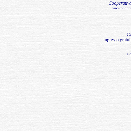
Cooperativa
www.coopma
Co
Ingresso gratui
e
c