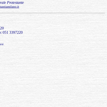
rale Protestante
tantiamilano.it
 20
nfo: 051 3397220
esi